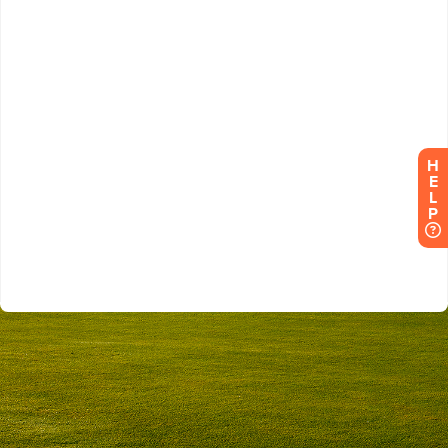
H
E
L
P